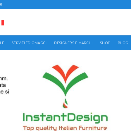
99
LE
SERVIZI ED OMAGGI
DESIGNERS E MARCHI
SHOP
BLOG