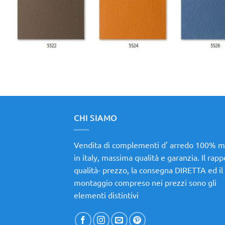
CHI SIAMO
Vendita di complementi d' arredo 100% 
in italy, massima qualità e garanzia. Il rap
qualità- prezzo, la consegna DIRETTA ed il
montaggio compreso nei prezzi sono gli
elementi distintivi