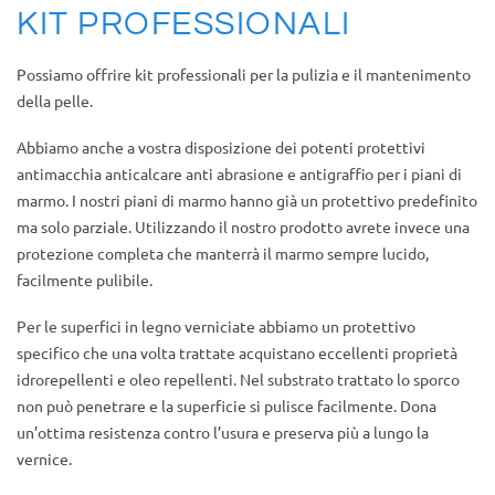
KIT PROFESSIONALI
Possiamo offrire kit professionali per la pulizia e il mantenimento
della pelle.
Abbiamo anche a vostra disposizione dei potenti protettivi
antimacchia anticalcare anti abrasione e antigraffio per i piani di
marmo. I nostri piani di marmo hanno già un protettivo predefinito
ma solo parziale. Utilizzando il nostro prodotto avrete invece una
protezione completa che manterrà il marmo sempre lucido,
facilmente pulibile.
Per le superfici in legno verniciate abbiamo un protettivo
specifico che una volta trattate acquistano eccellenti proprietà
idrorepellenti e oleo repellenti. Nel substrato trattato lo sporco
non può penetrare e la superficie si pulisce facilmente. Dona
un’ottima resistenza contro l’usura e preserva più a lungo la
vernice.