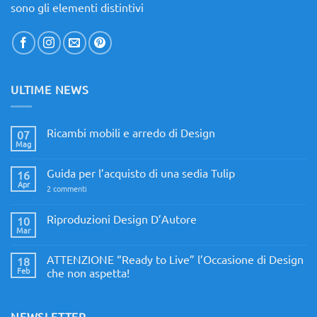
sono gli elementi distintivi
ULTIME NEWS
Ricambi mobili e arredo di Design
07
Mag
Nessun
commento
su
Guida per l’acquisto di una sedia Tulip
16
Ricambi
mobili
Apr
su
2 commenti
e
Guida
arredo
per
di
l’acquisto
Riproduzioni Design D’Autore
10
Design
di
Mar
Nessun
una
commento
sedia
su
Tulip
ATTENZIONE “Ready to Live” l’Occasione di Design
18
Riproduzioni
Design
Feb
che non aspetta!
D’Autore
Nessun
commento
su
ATTENZIONE
NEWSLETTER