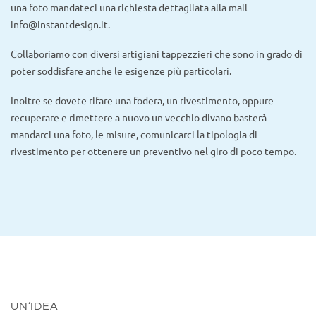
una foto mandateci una richiesta dettagliata alla mail
info@instantdesign.it.
Collaboriamo con diversi artigiani tappezzieri che sono in grado di
poter soddisfare anche le esigenze più particolari.
Inoltre se dovete rifare una fodera, un rivestimento, oppure
recuperare e rimettere a nuovo un vecchio divano basterà
mandarci una foto, le misure, comunicarci la tipologia di
rivestimento per ottenere un preventivo nel giro di poco tempo.
UN’IDEA