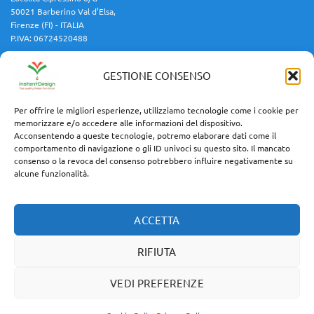
50021 Barberino Val d’Elsa,
Firenze (FI) - ITALIA
P.IVA: 06724520488
GESTIONE CONSENSO
Cellulare:
3454688599
Email:
info@instantdesign.it
Per offrire le migliori esperienze, utilizziamo tecnologie come i cookie per
memorizzare e/o accedere alle informazioni del dispositivo.
Acconsentendo a queste tecnologie, potremo elaborare dati come il
comportamento di navigazione o gli ID univoci su questo sito. Il mancato
consenso o la revoca del consenso potrebbero influire negativamente su
Resi e Diritto di Recesso
alcune funzionalità.
Termini e Condizioni
Cookie Policy
Privacy Policy
GDPR Policy
ACCETTA
RIFIUTA
VEDI PREFERENZE
Instant Design © 2026