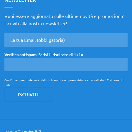
“Ready
to
Live”
l’Occasione
Vuoi essere aggiornato sulle ultime novità e promozioni?
di
Design
Iscriviti alla nostra newsletter!
che
non
aspetta!
Verifica antispam: Scrivi il risultato di 1+1=
Con l'inserimento dei miei dati dichiaro di aver preso visione ed accettato il
Trattamento
Dati
.
Località Cipressino 8/G