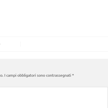
p
to.
I campi obbligatori sono contrassegnati
*