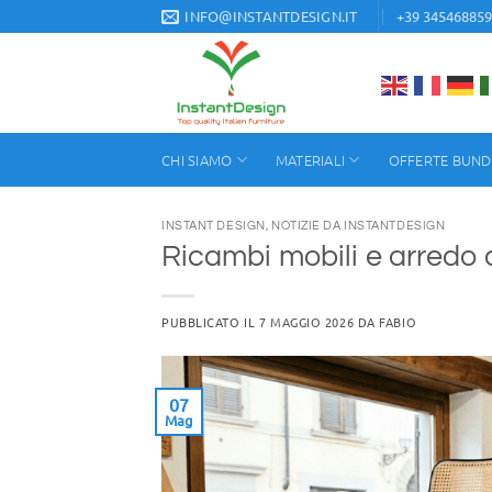
Salta
INFO@INSTANTDESIGN.IT
+39 34546885
ai
contenuti
CHI SIAMO
MATERIALI
OFFERTE BUND
INSTANT DESIGN
,
NOTIZIE DA INSTANTDESIGN
Ricambi mobili e arredo 
PUBBLICATO IL
7 MAGGIO 2026
DA
FABIO
07
Mag