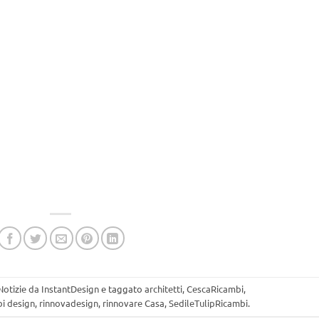
Notizie da InstantDesign
e taggato
architetti
,
CescaRicambi
,
i design
,
rinnovadesign
,
rinnovare Casa
,
SedileTulipRicambi
.