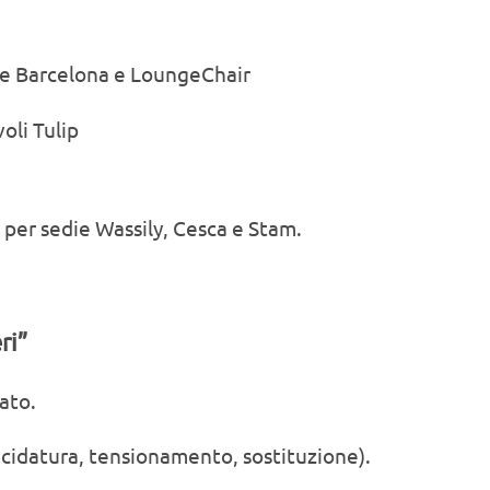
one Barcelona e LoungeChair
oli Tulip
 per sedie Wassily, Cesca e Stam.
ri”
ato.
ucidatura, tensionamento, sostituzione).