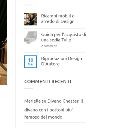
Ricambi mobili e
arredo di Design
Nessun
commento
Guida per l’acquisto di
su
Ricambi
una sedia Tulip
mobili
e
su
2 commenti
arredo
Guida
di
per
Design
l’acquisto
Riproduzioni Design
10
di
D’Autore
Mar
una
sedia
Nessun
Tulip
commento
su
Riproduzioni
COMMENTI RECENTI
Design
D’Autore
Mariella
su
Divano Chester. Il
divano con i bottoni piu’
famoso del mondo