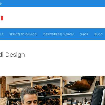
99
LE
SERVIZI ED OMAGGI
DESIGNERS E MARCHI
SHOP
BLOG
di Design