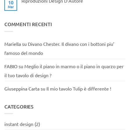
Riproduzioni Design D’Autore
10
di
Mar
Nessun
una
commento
sedia
su
Tulip
Riproduzioni
Design
COMMENTI RECENTI
D’Autore
Mariella
su
Divano Chester. Il divano con i bottoni piu’
famoso del mondo
FABIO
su
Meglio il piano in marmo o il piano in quarzo per
il tuo tavolo di design ?
Giuseppina Carta
su
Il mio tavolo Tulip è differente !
CATEGORIES
instant design
(2)