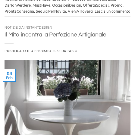
DaNonPerdere
,
MustHave
,
OccasioniDesign
,
OffertaSpecial
,
Promo
,
ProntaConsegna
,
SeguiciPerNovità
,
VieniATrovarci
Lascia un commento
NOTIZIE DA INSTANTDESIGN
Il Mito incontra la Perfezione Artigianale
PUBBLICATO IL
4 FEBBRAIO 2026
DA
FABIO
04
Feb