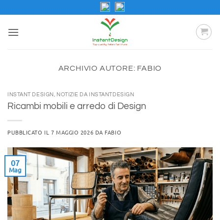
Salta
ai
contenuti
ARCHIVIO AUTORE:
FABIO
INSTANT DESIGN
,
NOTIZIE DA INSTANTDESIGN
Ricambi mobili e arredo di Design
PUBBLICATO IL
7 MAGGIO 2026
DA
FABIO
07
Mag