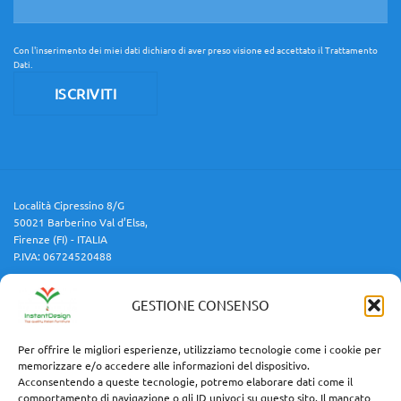
Con l'inserimento dei miei dati dichiaro di aver preso visione ed accettato il
Trattamento
Dati
.
Località Cipressino 8/G
50021 Barberino Val d’Elsa,
Firenze (FI) - ITALIA
P.IVA: 06724520488
GESTIONE CONSENSO
Cellulare:
3454688599
Email:
info@instantdesign.it
Per offrire le migliori esperienze, utilizziamo tecnologie come i cookie per
memorizzare e/o accedere alle informazioni del dispositivo.
Acconsentendo a queste tecnologie, potremo elaborare dati come il
comportamento di navigazione o gli ID univoci su questo sito. Il mancato