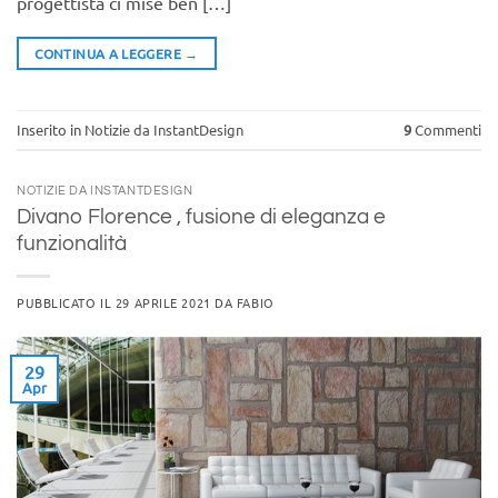
progettista ci mise ben […]
CONTINUA A LEGGERE
→
Inserito in
Notizie da InstantDesign
9
Commenti
NOTIZIE DA INSTANTDESIGN
Divano Florence , fusione di eleganza e
funzionalità
PUBBLICATO IL
29 APRILE 2021
DA
FABIO
29
Apr