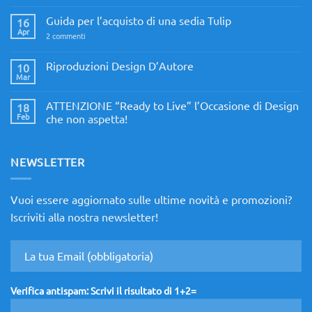
commento
su
Guida per l’acquisto di una sedia Tulip
16
Ricambi
mobili
Apr
su
2 commenti
e
Guida
arredo
per
di
l’acquisto
Riproduzioni Design D’Autore
10
Design
di
Mar
Nessun
una
commento
sedia
su
Tulip
ATTENZIONE “Ready to Live” l’Occasione di Design
18
Riproduzioni
Design
Feb
che non aspetta!
D’Autore
Nessun
commento
su
ATTENZIONE
NEWSLETTER
“Ready
to
Live”
l’Occasione
Vuoi essere aggiornato sulle ultime novità e promozioni?
di
Design
Iscriviti alla nostra newsletter!
che
non
aspetta!
Verifica antispam: Scrivi il risultato di 1+2=