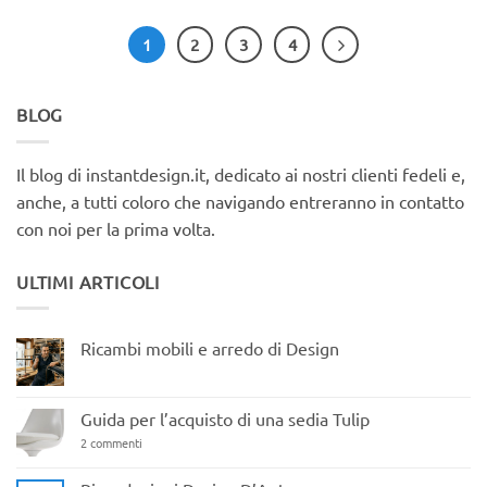
1
2
3
4
BLOG
Il blog di instantdesign.it, dedicato ai nostri clienti fedeli e,
anche, a tutti coloro che navigando entreranno in contatto
con noi per la prima volta.
ULTIMI ARTICOLI
Ricambi mobili e arredo di Design
Nessun
commento
su
Ricambi
Guida per l’acquisto di una sedia Tulip
mobili
e
su
2 commenti
arredo
Guida
di
per
Design
l’acquisto