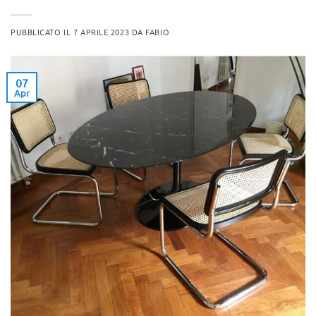
PUBBLICATO IL
7 APRILE 2023
DA
FABIO
07
Apr