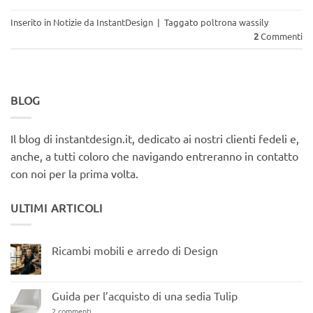
Inserito in
Notizie da InstantDesign
|
Taggato
poltrona wassily
2
Commenti
BLOG
Il blog di instantdesign.it, dedicato ai nostri clienti fedeli e,
anche, a tutti coloro che navigando entreranno in contatto
con noi per la prima volta.
ULTIMI ARTICOLI
Ricambi mobili e arredo di Design
Nessun
commento
su
Ricambi
Guida per l’acquisto di una sedia Tulip
mobili
e
su
2 commenti