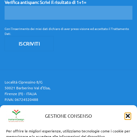
Verifica antispam: Scrivi il risultato di 1+1=
Con l'inserimento dei miei dati dichiaro di aver preso visione ed accettato il
Trattamento
Dati
.
Località Cipressino 8/G
50021 Barberino Val d’Elsa,
Firenze (FI) - ITALIA
P.IVA: 06724520488
GESTIONE CONSENSO
Cellulare:
3454688599
Email:
info@instantdesign.it
Per offrire le migliori esperienze, utilizziamo tecnologie come i cookie per
memorizzare e/o accedere alle informazioni del dispositivo.