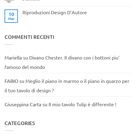
arredo
Guida
di
per
Design
l’acquisto
Riproduzioni Design D’Autore
10
di
Mar
Nessun
una
commento
sedia
su
Tulip
Riproduzioni
Design
COMMENTI RECENTI
D’Autore
Mariella
su
Divano Chester. Il divano con i bottoni piu’
famoso del mondo
FABIO
su
Meglio il piano in marmo o il piano in quarzo per
il tuo tavolo di design ?
Giuseppina Carta
su
Il mio tavolo Tulip è differente !
CATEGORIES