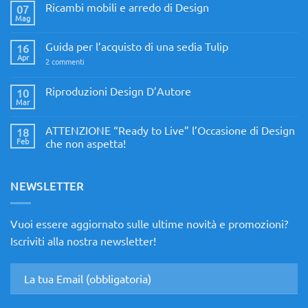
Ricambi mobili e arredo di Design
07
Mag
Nessun
commento
su
Guida per l’acquisto di una sedia Tulip
16
Ricambi
mobili
Apr
su
2 commenti
e
Guida
arredo
per
di
l’acquisto
Riproduzioni Design D’Autore
10
Design
di
Mar
Nessun
una
commento
sedia
su
Tulip
ATTENZIONE “Ready to Live” l’Occasione di Design
18
Riproduzioni
Design
Feb
che non aspetta!
D’Autore
Nessun
commento
su
ATTENZIONE
NEWSLETTER
“Ready
to
Live”
l’Occasione
Vuoi essere aggiornato sulle ultime novità e promozioni?
di
Design
Iscriviti alla nostra newsletter!
che
non
aspetta!