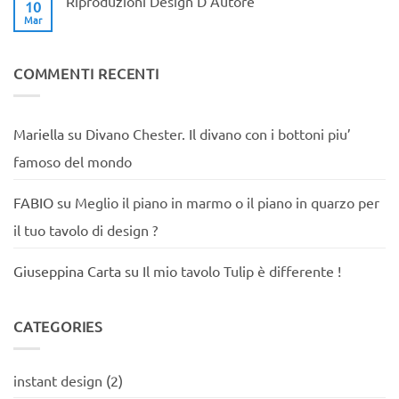
Riproduzioni Design D’Autore
10
di
Mar
Nessun
una
commento
sedia
su
Tulip
Riproduzioni
Design
COMMENTI RECENTI
D’Autore
Mariella
su
Divano Chester. Il divano con i bottoni piu’
famoso del mondo
FABIO
su
Meglio il piano in marmo o il piano in quarzo per
il tuo tavolo di design ?
Giuseppina Carta
su
Il mio tavolo Tulip è differente !
CATEGORIES
instant design
(2)