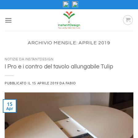
Salta
ai
contenuti
ARCHIVIO MENSILE:
APRILE 2019
NOTIZIE DA INSTANTDESIGN
I Pro e i contro del tavolo allungabile Tulip
PUBBLICATO IL
15 APRILE 2019
DA
FABIO
15
Apr