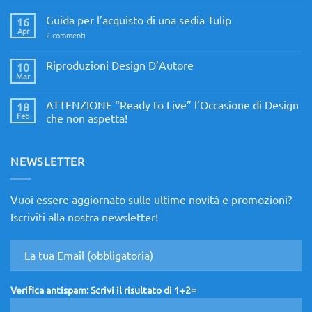
commento
su
Guida per l’acquisto di una sedia Tulip
16
Ricambi
mobili
Apr
su
2 commenti
e
Guida
arredo
per
di
l’acquisto
Riproduzioni Design D’Autore
10
Design
di
Mar
Nessun
una
commento
sedia
su
Tulip
ATTENZIONE “Ready to Live” l’Occasione di Design
18
Riproduzioni
Design
Feb
che non aspetta!
D’Autore
Nessun
commento
su
ATTENZIONE
NEWSLETTER
“Ready
to
Live”
l’Occasione
Vuoi essere aggiornato sulle ultime novità e promozioni?
di
Design
Iscriviti alla nostra newsletter!
che
non
aspetta!
Verifica antispam: Scrivi il risultato di 1+2=