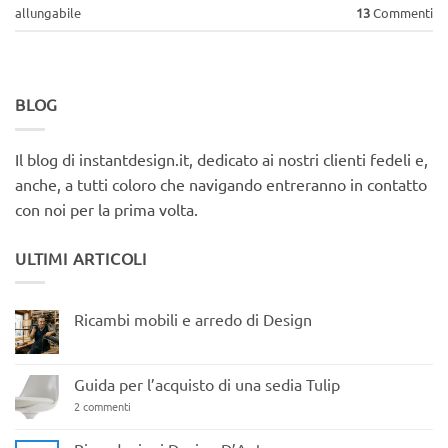
allungabile
13
Commenti
BLOG
Il blog di instantdesign.it, dedicato ai nostri clienti fedeli e,
anche, a tutti coloro che navigando entreranno in contatto
con noi per la prima volta.
ULTIMI ARTICOLI
Ricambi mobili e arredo di Design
Nessun
commento
su
Ricambi
Guida per l’acquisto di una sedia Tulip
mobili
e
su
2 commenti
arredo
Guida
di
per
Design
l’acquisto