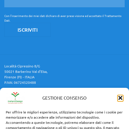
Con l'inserimento dei miei dati dichiaro di aver preso visione ed accettato il
Trattamento
Dati
.
Località Cipressino 8/G
50021 Barberino Val d’Elsa,
Firenze (FI) - ITALIA
P.IVA: 06724520488
GESTIONE CONSENSO
Cellulare:
3454688599
Email:
info@instantdesign.it
Per offrire le migliori esperienze, utilizziamo tecnologie come i cookie per
memorizzare e/o accedere alle informazioni del dispositivo.
Acconsentendo a queste tecnologie, potremo elaborare dati come il
comportamento di navigazione o gli ID univoci su questo sito. Il mancato