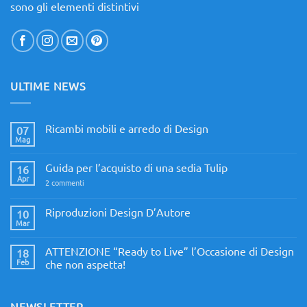
sono gli elementi distintivi
ULTIME NEWS
Ricambi mobili e arredo di Design
07
Mag
Nessun
commento
su
Guida per l’acquisto di una sedia Tulip
16
Ricambi
mobili
Apr
su
2 commenti
e
Guida
arredo
per
di
l’acquisto
Riproduzioni Design D’Autore
10
Design
di
Mar
Nessun
una
commento
sedia
su
Tulip
ATTENZIONE “Ready to Live” l’Occasione di Design
18
Riproduzioni
Design
Feb
che non aspetta!
D’Autore
Nessun
commento
su
ATTENZIONE
NEWSLETTER