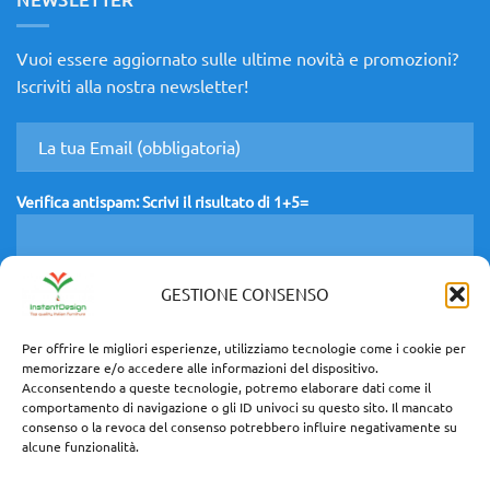
“Ready
to
Live”
l’Occasione
Vuoi essere aggiornato sulle ultime novità e promozioni?
di
Design
Iscriviti alla nostra newsletter!
che
non
aspetta!
Verifica antispam: Scrivi il risultato di 1+5=
GESTIONE CONSENSO
Con l'inserimento dei miei dati dichiaro di aver preso visione ed accettato il
Trattamento
Dati
.
Per offrire le migliori esperienze, utilizziamo tecnologie come i cookie per
memorizzare e/o accedere alle informazioni del dispositivo.
Acconsentendo a queste tecnologie, potremo elaborare dati come il
comportamento di navigazione o gli ID univoci su questo sito. Il mancato
consenso o la revoca del consenso potrebbero influire negativamente su
alcune funzionalità.
Località Cipressino 8/G