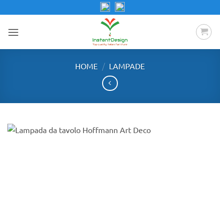
Salta
ai
contenuti
/
HOME
LAMPADE