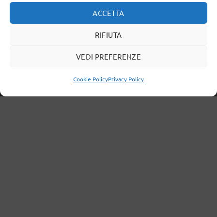
50021 Barberino Val d’Elsa,
ACCETTA
Firenze (FI) - ITALIA
P.IVA: 06724520488
RIFIUTA
Cellulare:
3454688599
VEDI PREFERENZE
Email:
info@instantdesign.it
Cookie Policy
Privacy Policy
Questo sito web utilizza i cookie per assicurarsi di ottenere
OK
l'esperienza migliore sul nostro sito web.
Maggiori Informazioni
Resi e Diritto di Recesso
Termini e Condizioni
Cookie Policy
Privacy Policy
GDPR Policy
Instant Design © 2026