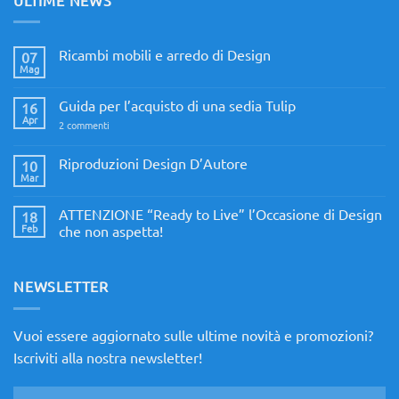
Ricambi mobili e arredo di Design
07
Mag
Nessun
commento
su
Guida per l’acquisto di una sedia Tulip
16
Ricambi
mobili
Apr
su
2 commenti
e
Guida
arredo
per
di
l’acquisto
Riproduzioni Design D’Autore
10
Design
di
Mar
Nessun
una
commento
sedia
su
Tulip
ATTENZIONE “Ready to Live” l’Occasione di Design
18
Riproduzioni
Design
Feb
che non aspetta!
D’Autore
Nessun
commento
su
ATTENZIONE
NEWSLETTER
“Ready
to
Live”
l’Occasione
Vuoi essere aggiornato sulle ultime novità e promozioni?
di
Design
Iscriviti alla nostra newsletter!
che
non
aspetta!