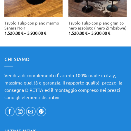
Tavolo Tulip con piano marmo
Tavolo Tulip con piano granito
Sahara Noir
nero assoluto ( nero Zimbabwe)
Price
Price
1.520.00
€
–
3.930.00
€
1.520.00
€
–
3.930.00
€
range:
range:
€
1.520.00 €
1.520.00 €
through
through
€
3.930.00 €
3.930.00 €
CHI SIAMO
Vendita di complementi d' arredo 100% made in italy,
massima qualità e garanzia. Il rapporto qualità- prezzo, la
consegna DIRETTA ed il montaggio compreso nei prezzi
sono gli elementi distintivi
ULTIME NEWS