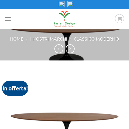
Salta
ai
contenuti
/
/
HOME
I NOSTRI MARCHI
CLASSICO MODERNO
In offerta!