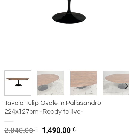
Tavolo Tulip Ovale in Palissandro
224x127cm -Ready to live-
Original
Current
2.040.00
1.490.00
€
€