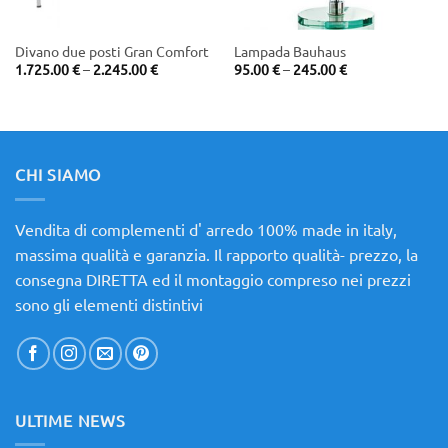
Divano due posti Gran Comfort
Lampada Bauhaus
Price
Price
1.725.00
€
–
2.245.00
€
95.00
€
–
245.00
€
range:
range:
1.725.00 €
95.00 €
through
through
€
2.245.00 €
245.00 €
€
CHI SIAMO
Vendita di complementi d' arredo 100% made in italy,
massima qualità e garanzia. Il rapporto qualità- prezzo, la
consegna DIRETTA ed il montaggio compreso nei prezzi
sono gli elementi distintivi
ULTIME NEWS