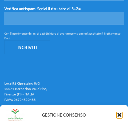
Verifica antispam: Scrivi il risultato di 3+2=
Con l'inserimento dei miei dati dichiaro di aver preso visione ed accettato il
Trattamento
Dati
.
Località Cipressino 8/G
50021 Barberino Val d’Elsa,
Firenze (FI) - ITALIA
P.IVA: 06724520488
GESTIONE CONSENSO
Cellulare:
3454688599
Email:
info@instantdesign.it