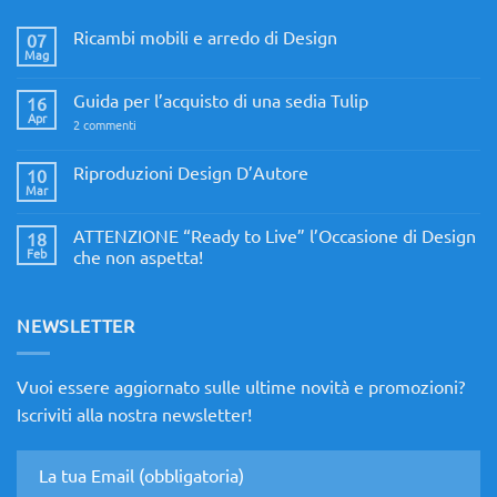
Ricambi mobili e arredo di Design
07
Mag
Nessun
commento
su
Guida per l’acquisto di una sedia Tulip
16
Ricambi
mobili
Apr
su
2 commenti
e
Guida
arredo
per
di
l’acquisto
Riproduzioni Design D’Autore
10
Design
di
Mar
Nessun
una
commento
sedia
su
Tulip
ATTENZIONE “Ready to Live” l’Occasione di Design
18
Riproduzioni
Design
Feb
che non aspetta!
D’Autore
Nessun
commento
su
ATTENZIONE
NEWSLETTER
“Ready
to
Live”
l’Occasione
Vuoi essere aggiornato sulle ultime novità e promozioni?
di
Design
Iscriviti alla nostra newsletter!
che
non
aspetta!