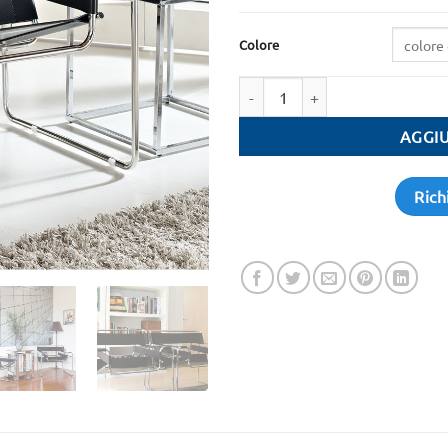
Colore
Quantità
AGGIU
Rich