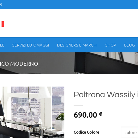
99
LE
SERVIZI ED OMAGGI
DESIGNERS E MARCHI
SHOP
BLOG
SICO MODERNO
Poltrona Wassily 
690.00
€
Codice Colore