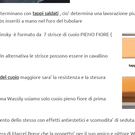
ki terminano con
tappi saldati
, cio’ determina una lavorazione pi
abs inseriti a mano nel foro del tubolare
insky è formato da 7 strisce di cuoio PIENO FIORE (
. In alternativa le strisce possono essere in cavallino
del cuoio
maggiore sara’ la resistenza e la stesura
ona Wassily usiamo solo cuoio pieno fiore di prima
to dello stesso con effetti antiestetici e scomodita’ di seduta
a di Marcel Breur che la progetto’ per il suo amico e pittore Wa