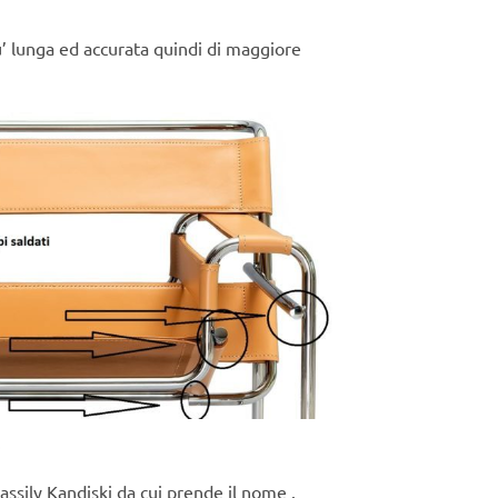
u’ lunga ed accurata quindi di maggiore
.
ssily Kandiski da cui prende il nome .