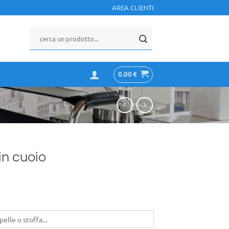
AREA CLIENTI
0.00
€
in cuoio