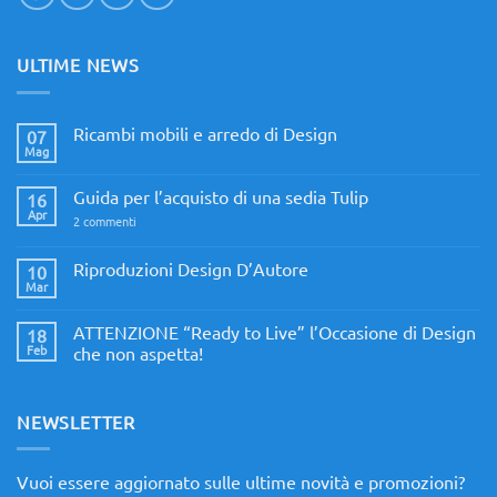
ULTIME NEWS
Ricambi mobili e arredo di Design
07
Mag
Nessun
commento
su
Guida per l’acquisto di una sedia Tulip
16
Ricambi
mobili
Apr
su
2 commenti
e
Guida
arredo
per
di
l’acquisto
Riproduzioni Design D’Autore
10
Design
di
Mar
Nessun
una
commento
sedia
su
Tulip
ATTENZIONE “Ready to Live” l’Occasione di Design
18
Riproduzioni
Design
Feb
che non aspetta!
D’Autore
Nessun
commento
su
ATTENZIONE
NEWSLETTER
“Ready
to
Live”
l’Occasione
Vuoi essere aggiornato sulle ultime novità e promozioni?
di