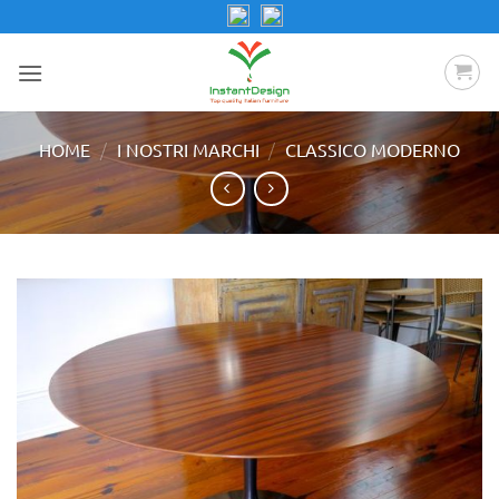
Salta
ai
contenuti
/
/
HOME
I NOSTRI MARCHI
CLASSICO MODERNO