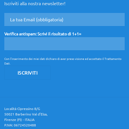
Design
Iscriviti alla nostra newsletter!
che
non
aspetta!
Verifica antispam: Scrivi il risultato di 1+1=
Con l'inserimento dei miei dati dichiaro di aver preso visione ed accettato il
Trattamento
Dati
.
Località Cipressino 8/G
50021 Barberino Val d’Elsa,
Firenze (FI) - ITALIA
P.IVA: 06724520488