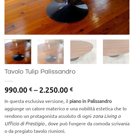
Tavolo Tulip Palissandro
Price
990.00
–
2.250.00
€
€
range:
In questa esclusiva versione, il
piano in Palissandro
990.00 €
aggiunge un calore materico e una nobilità estetica che lo
through
rendono un protagonista assoluto di ogni
zona Living o
2.250.00 €
Ufficio di Prestigio
, dove può fungere da comoda scrivania
o da pregiato tavolo riunioni.