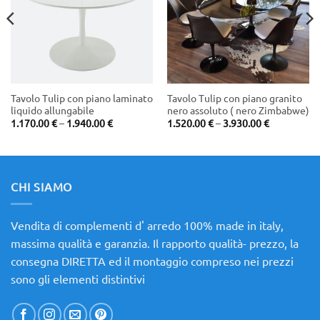
Tavolo Tulip con piano laminato
Tavolo Tulip con piano granito
liquido allungabile
nero assoluto ( nero Zimbabwe)
Price
Price
1.170.00
€
–
1.940.00
€
1.520.00
€
–
3.930.00
€
range:
range:
€
1.170.00 €
1.520.00 €
through
through
€
1.940.00 €
3.930.00 €
CHI SIAMO
Vendita di complementi d' arredo 100% made in italy,
massima qualità e garanzia. Il rapporto qualità- prezzo, la
consegna DIRETTA ed il montaggio compreso nei prezzi
sono gli elementi distintivi