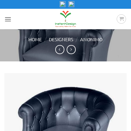
Salta
ai
contenuti
/
/
HOME
DESIGNERS
ANONIMO