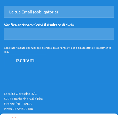
non
aspetta!
Verifica antispam: Scrivi il risultato di 1+1=
Con l'inserimento dei miei dati dichiaro di aver preso visione ed accettato il
Trattamento
Dati
.
Località Cipressino 8/G
50021 Barberino Val d’Elsa,
Firenze (FI) - ITALIA
P.IVA: 06724520488