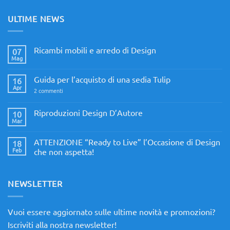
ULTIME NEWS
Ricambi mobili e arredo di Design
07
Mag
Nessun
commento
su
Guida per l’acquisto di una sedia Tulip
16
Ricambi
mobili
Apr
su
2 commenti
e
Guida
arredo
per
di
l’acquisto
Riproduzioni Design D’Autore
10
Design
di
Mar
Nessun
una
commento
sedia
su
Tulip
ATTENZIONE “Ready to Live” l’Occasione di Design
18
Riproduzioni
Design
Feb
che non aspetta!
D’Autore
Nessun
commento
su
ATTENZIONE
NEWSLETTER
“Ready
to
Live”
l’Occasione
Vuoi essere aggiornato sulle ultime novità e promozioni?
di
Design
Iscriviti alla nostra newsletter!
che