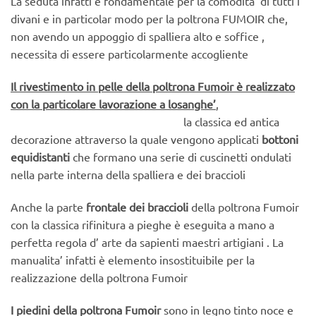
La seduta infatti è fondamentale per la comodita’ di tutti i
divani e in particolar modo per la poltrona FUMOIR che,
non avendo un appoggio di spalliera alto e soffice ,
necessita di essere particolarmente accogliente
Il rivestimento in pelle della poltrona Fumoir è realizzato
con la particolare lavorazione a losanghe’
,
la classica ed antica
decorazione attraverso la quale vengono applicati
bottoni
equidistanti
che formano una serie di cuscinetti ondulati
nella parte interna della spalliera e dei braccioli
Anche la parte
frontale dei braccioli
della poltrona Fumoir
con la classica rifinitura a pieghe è eseguita a mano a
perfetta regola d’ arte da sapienti maestri artigiani . La
manualita’ infatti è elemento insostituibile per la
realizzazione della poltrona Fumoir
I piedini della poltrona Fumoir
sono in legno tinto noce e