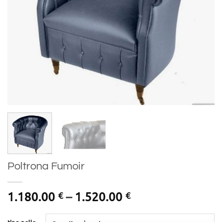
Poltrona Fumoir
Price
1.180.00
–
1.520.00
€
€
range:
1.180.00 €