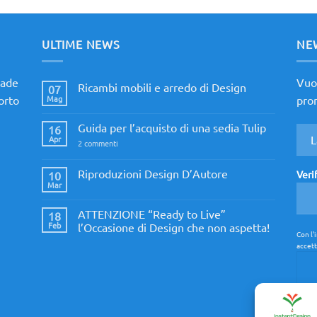
ULTIME NEWS
NE
made
Vuoi
Ricambi mobili e arredo di Design
07
porto
Mag
prom
Nessun
commento
su
Guida per l’acquisto di una sedia Tulip
16
Ricambi
mobili
Apr
su
2 commenti
e
Guida
arredo
per
di
l’acquisto
Riproduzioni Design D’Autore
Veri
10
Design
di
Mar
Nessun
una
commento
sedia
su
Tulip
ATTENZIONE “Ready to Live”
18
Riproduzioni
Design
Feb
l’Occasione di Design che non aspetta!
D’Autore
Con l'
Nessun
accett
commento
su
ATTENZIONE
“Ready
to
Live”
l’Occasione
di