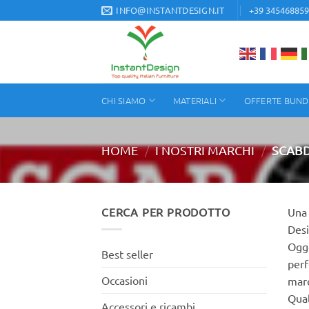
Salta
INFO@INSTANTDESIGN.IT
+39 34546885
ai
contenuti
CHI SIAMO
MATERIALI
OFFERTE BUND
/
/
HOME
I NOSTRI MARCHI
SCABD
CERCA PER PRODOTTO
Una 
Desi
Ogge
Best seller
perf
Occasioni
mar
Qual
Accessori e ricambi