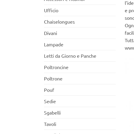
l’id
Ufficio
e pr
sono
Chaiselongues
Ogni
facil
Divani
Tutt
Lampade
www
Letti da Giorno e Panche
Poltroncine
Poltrone
Pouf
Sedie
Sgabelli
Tavoli
+