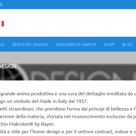
99
LE
SERVIZI ED OMAGGI
DESIGNERS E MARCHI
SHOP
BLOG
ESIGN
grande anima produttiva e una cura del dettaglio ereditata da
gn un simbolo del Made in Italy dal 1957.
tti straordinari, che prendono forma dai principi di bellezza e f
ezione della materia, sfociata nel riconoscimento esclusivo da p
chio Makrolon® by Bayer.
ità e stile per l’home design e per il settore contract, indoor e