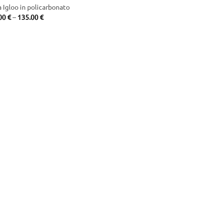
a Igloo in policarbonato
Price
00
€
–
135.00
€
range:
120.00 €
through
135.00 €