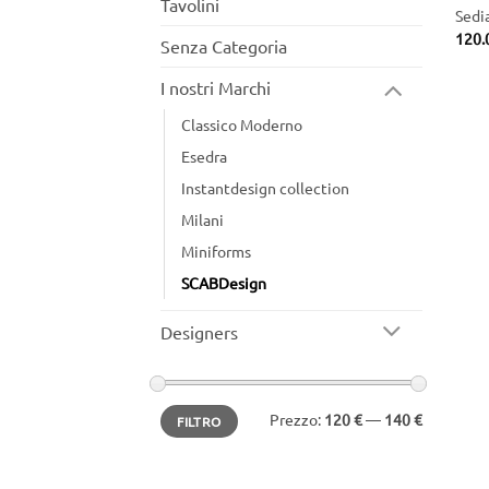
Tavolini
Sedi
120.
Senza Categoria
I nostri Marchi
Classico Moderno
Esedra
Instantdesign collection
Milani
Miniforms
SCABDesign
Designers
Prezzo
Prezzo
Prezzo:
120 €
—
140 €
FILTRO
Min
Max