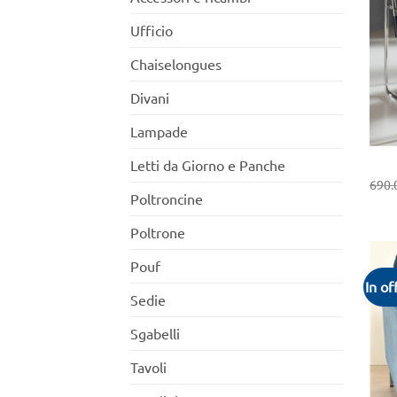
Ufficio
Chaiselongues
Divani
Lampade
+
Letti da Giorno e Panche
690.
Poltroncine
Poltrone
Pouf
In of
Sedie
Sgabelli
Tavoli