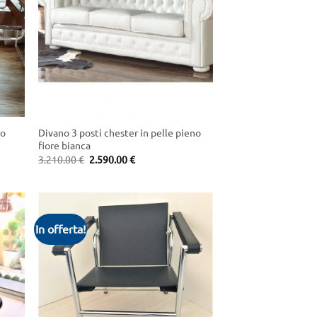
+
io
Divano 3 posti chester in pelle pieno
fiore bianca
Original
Current
3.210.00
€
2.590.00
€
price
price
was:
is:
3.210.00 €.
2.590.00 €.
In offerta!