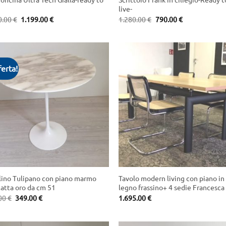
live-
Original
Current
Original
Current
0.00
€
1.199.00
€
1.280.00
€
790.00
€
price
price
price
price
was:
is:
was:
is:
1.450.00 €.
1.199.00 €.
1.280.00 €.
790.00 €.
ferta!
+
lino Tulipano con piano marmo
Tavolo modern living con piano in
catta oro da cm 51
legno frassino+ 4 sedie Francesca
Original
Current
00
€
349.00
€
1.695.00
€
price
price
was:
is:
420.00 €.
349.00 €.