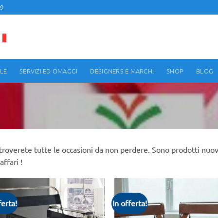
99
LE
SERVIZI ED OMAGGI
DESIGNERS E MARCHI
SHOP
BLOG
troverete tutte le occasioni da non perdere. Sono prodotti nuovi 
affari !
ferta!
In offerta!