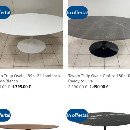
ferta!
In offerta!
+
lo Tulip Ovale 199×121 Laminato
Tavolo Tulip Ovale Grafite 180×1
ido Bianco
Ready to Live –
Original
Current
Original
Current
0.00
€
1.395.00
€
2.290.00
€
1.490.00
€
price
price
price
price
was:
is:
was:
is:
1.750.00 €.
1.395.00 €.
2.290.00 €.
1.490.00 €.
ferta!
In offerta!