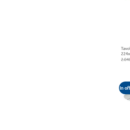
+
Tavo
224x
2.04
In of