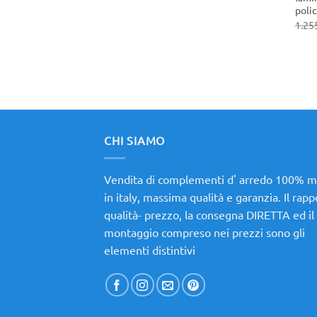
poli
1.25
CHI SIAMO
Vendita di complementi d' arredo 100% 
in italy, massima qualità e garanzia. Il rap
qualità- prezzo, la consegna DIRETTA ed il
montaggio compreso nei prezzi sono gli
elementi distintivi