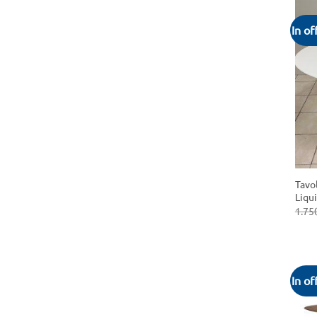
In of
+
Tavo
Liqu
1.75
In of