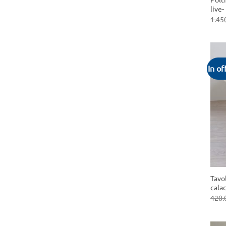
live-
1.45
In of
+
Tavo
cala
420.