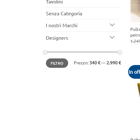
Tavolini
Senza Categoria
+
I nostri Marchi
Poltr
petr
Designers
1.24
Prezzo
Prezzo
Prezzo:
340 €
—
2.990 €
FILTRO
Min
Max
In of
+
Poltr