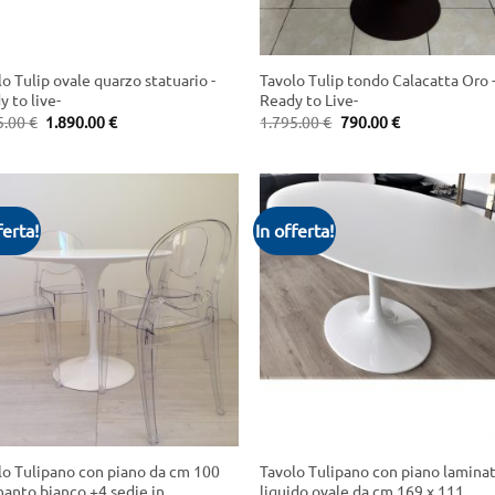
+
o Tulip ovale quarzo statuario -
Tavolo Tulip tondo Calacatta Oro 
 to live-
Ready to Live-
Original
Current
Original
Current
5.00
€
1.890.00
€
1.795.00
€
790.00
€
price
price
price
price
was:
is:
was:
is:
2.495.00 €.
1.890.00 €.
1.795.00 €.
790.00 €.
ferta!
In offerta!
+
lo Tulipano con piano da cm 100
Tavolo Tulipano con piano lamina
nanto bianco +4 sedie in
liquido ovale da cm 169 x 111