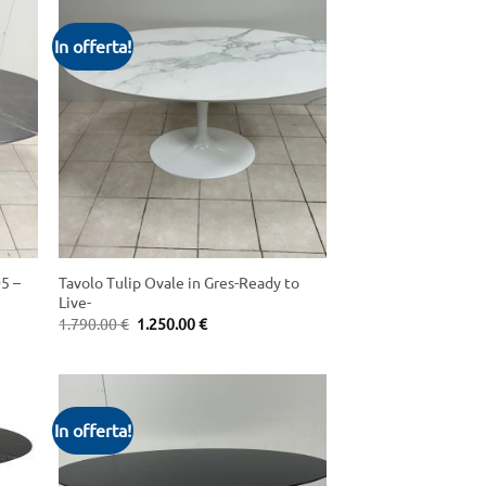
In offerta!
+
05 –
Tavolo Tulip Ovale in Gres-Ready to
Live-
Original
Current
1.790.00
€
1.250.00
€
price
price
was:
is:
1.790.00 €.
1.250.00 €.
In offerta!