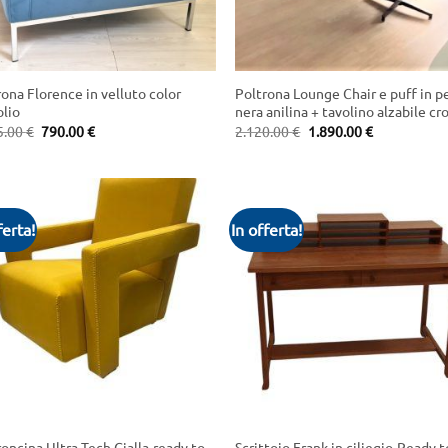
+
ona Florence in velluto color
Poltrona Lounge Chair e puff in p
olio
nera anilina + tavolino alzabile c
Original
Current
Original
Current
5.00
€
790.00
€
2.120.00
€
1.890.00
€
price
price
price
price
was:
is:
was:
is:
1.245.00 €.
790.00 €.
2.120.00 €.
1.890.00 €.
ferta!
In offerta!
+
oncina Ultra Tech Gialla-ready to
Scrittoio Frank in ciliegio-Ready t