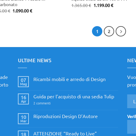
carbonato
Original
Current
1.365.00
€
1.199.00
€
price
price
Original
Current
5.00
€
1.090.00
€
was:
is:
price
price
1.365.00 €.
1.199.00 €.
was:
is:
1.255.00 €.
1.090.00 €.
1
2
ULTIME NEWS
NE
made
Vuoi
Ricambi mobili e arredo di Design
07
porto
Mag
prom
Nessun
commento
su
Guida per l’acquisto di una sedia Tulip
16
Ricambi
mobili
Apr
su
2 commenti
e
Guida
arredo
per
di
l’acquisto
Riproduzioni Design D’Autore
Veri
10
Design
di
Mar
Nessun
una
commento
sedia
su
Tulip
ATTENZIONE “Ready to Live”
18
Riproduzioni