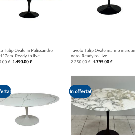
+
lo Tulip Ovale in Palissandro
Tavolo Tulip Ovale marmo marqun
127cm -Ready to live-
nero -Ready to Live-
Original
Current
Original
Current
0.00
€
1.490.00
€
2.250.00
€
1.795.00
€
price
price
price
price
was:
is:
was:
is:
2.040.00 €.
1.490.00 €.
2.250.00 €.
1.795.00 €.
ferta!
In offerta!