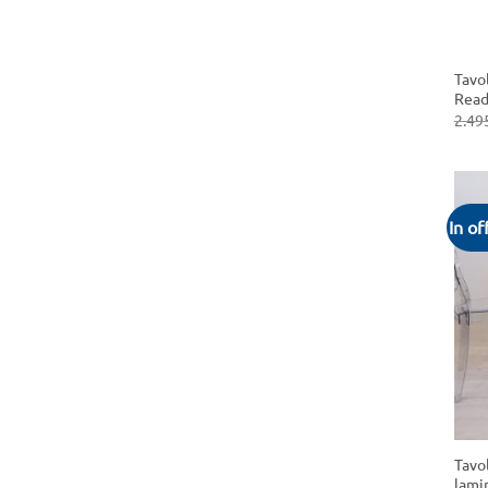
+
Tavol
Ready
2.49
In of
+
Tavo
lami