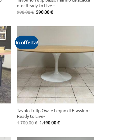
oro- Ready to Live –
Original
Current
990.00
€
590.00
€
price
price
was:
is:
990.00 €.
590.00 €.
In offerta!
+
Tavolo Tulip Ovale Legno di Frassino -
Ready to Live-
Original
Current
1.700.00
€
1.190.00
€
price
price
was:
is:
1.700.00 €.
1.190.00 €.