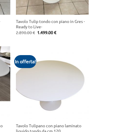
+
-
Tavolo Tulip tondo con piano in Gres -
Ready to Live-
Original
Current
2.890.00
€
1.499.00
€
price
price
was:
is:
2.890.00 €.
1.499.00 €.
In offerta!
+
to
Tavolo Tulipano con piano laminato
liquido tondo da cm 120