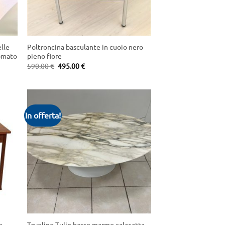
+
elle
Poltroncina basculante in cuoio nero
romato
pieno fiore
Original
Current
590.00
€
495.00
€
price
price
was:
is:
590.00 €.
495.00 €.
In offerta!
+
o
Tavolino Tulip basso marmo calacatta