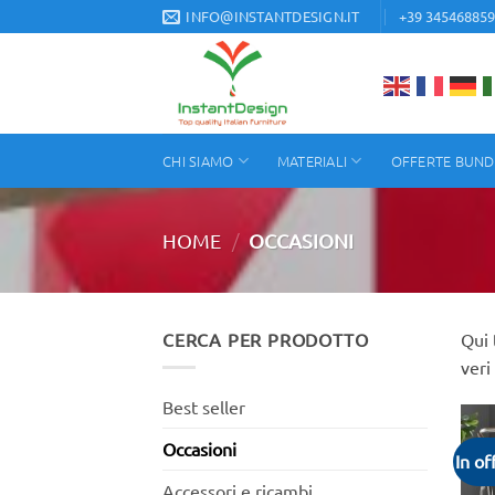
Salta
INFO@INSTANTDESIGN.IT
+39 34546885
ai
contenuti
CHI SIAMO
MATERIALI
OFFERTE BUND
/
HOME
OCCASIONI
CERCA PER PRODOTTO
Qui 
veri 
Best seller
Occasioni
In of
Accessori e ricambi