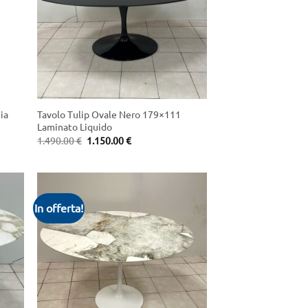
+
ia
Tavolo Tulip Ovale Nero 179×111
Laminato Liquido
Original
Current
1.490.00
€
1.150.00
€
price
price
was:
is:
1.490.00 €.
1.150.00 €.
In offerta!