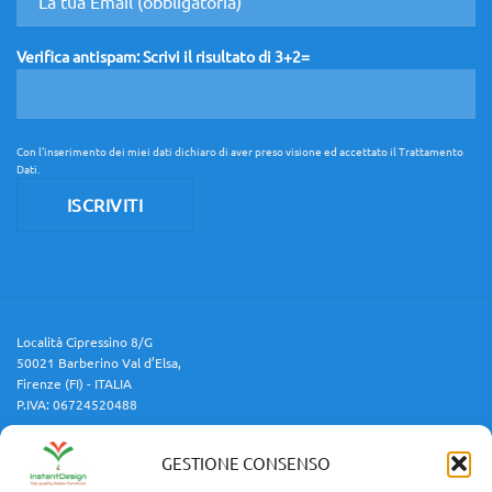
Verifica antispam: Scrivi il risultato di 3+2=
Con l'inserimento dei miei dati dichiaro di aver preso visione ed accettato il
Trattamento
Dati
.
Località Cipressino 8/G
50021 Barberino Val d’Elsa,
Firenze (FI) - ITALIA
P.IVA: 06724520488
GESTIONE CONSENSO
Cellulare:
3454688599
Email:
info@instantdesign.it