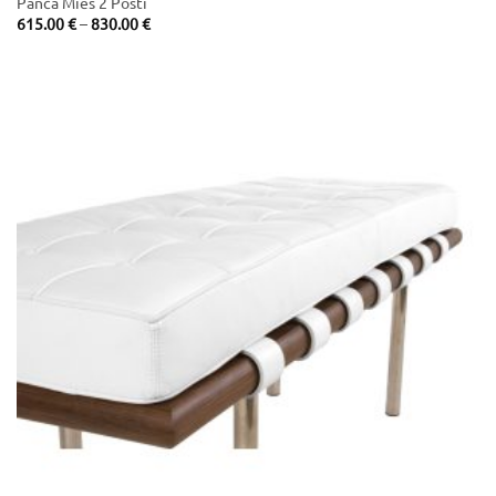
Panca Mies 2 Posti
Price
615.00
€
–
830.00
€
range:
615.00 €
through
830.00 €