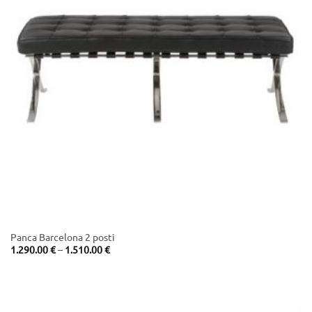
Panca Barcelona 2 posti
Price
1.290.00
€
–
1.510.00
€
range:
1.290.00 €
through
1.510.00 €