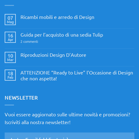
Ricambi mobili e arredo di Design
07
Mag
Nessun
commento
su
Guida per l’acquisto di una sedia Tulip
16
Ricambi
mobili
Apr
su
2 commenti
e
Guida
arredo
per
di
l’acquisto
Riproduzioni Design D’Autore
10
Design
di
Mar
Nessun
una
commento
sedia
su
Tulip
ATTENZIONE “Ready to Live” l’Occasione di Design
18
Riproduzioni
Design
Feb
che non aspetta!
D’Autore
Nessun
commento
su
ATTENZIONE
NEWSLETTER
“Ready
to
Live”
l’Occasione
Vuoi essere aggiornato sulle ultime novità e promozioni?
di
Design
Iscriviti alla nostra newsletter!
che
non
aspetta!