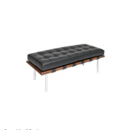
through
1.320.00 €