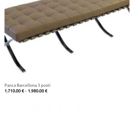
Panca Barcellona 3 posti
Price
1.710.00
€
–
1.980.00
€
range:
1.710.00 €
through
1.980.00 €