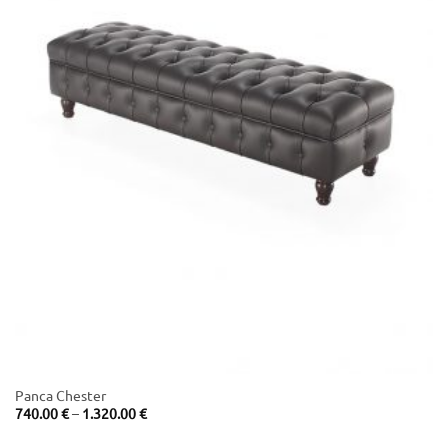
Panca Chester
Price
740.00
€
–
1.320.00
€
range:
740.00 €