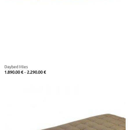
Daybed Mies
Price
1.890.00
€
–
2.290.00
€
range:
1.890.00 €
through
2.290.00 €