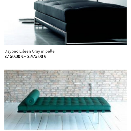
Daybed Eileen Gray in pelle
Price
2.150.00
€
–
2.475.00
€
range:
2.150.00 €
through
2.475.00 €