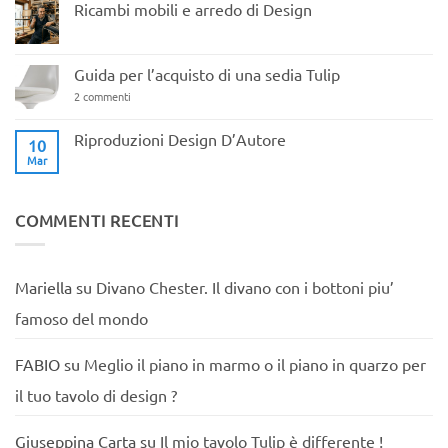
Ricambi mobili e arredo di Design
Nessun
commento
su
Ricambi
Guida per l’acquisto di una sedia Tulip
mobili
e
su
2 commenti
arredo
Guida
di
per
Design
l’acquisto
Riproduzioni Design D’Autore
10
di
Mar
Nessun
una
commento
sedia
su
Tulip
Riproduzioni
Design
COMMENTI RECENTI
D’Autore
Mariella
su
Divano Chester. Il divano con i bottoni piu’
famoso del mondo
FABIO
su
Meglio il piano in marmo o il piano in quarzo per
il tuo tavolo di design ?
Giuseppina Carta
su
Il mio tavolo Tulip è differente !