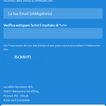
che
non
aspetta!
Verifica antispam: Scrivi il risultato di 1+1=
Con l'inserimento dei miei dati dichiaro di aver preso visione ed accettato il
Trattamento
Dati
.
Località Cipressino 8/G
50021 Barberino Val d’Elsa,
Firenze (FI) - ITALIA
P.IVA: 06724520488