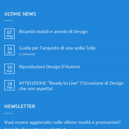
ULTIME NEWS
Ricambi mobili e arredo di Design
07
Mag
Nessun
commento
su
Guida per l’acquisto di una sedia Tulip
16
Ricambi
mobili
Apr
su
2 commenti
e
Guida
arredo
per
di
l’acquisto
Riproduzioni Design D’Autore
10
Design
di
Mar
Nessun
una
commento
sedia
su
Tulip
ATTENZIONE “Ready to Live” l’Occasione di Design
18
Riproduzioni
Design
Feb
che non aspetta!
D’Autore
Nessun
commento
su
ATTENZIONE
NEWSLETTER
“Ready
to
Live”
l’Occasione
Vuoi essere aggiornato sulle ultime novità e promozioni?
di
Design
Iscriviti alla nostra newsletter!