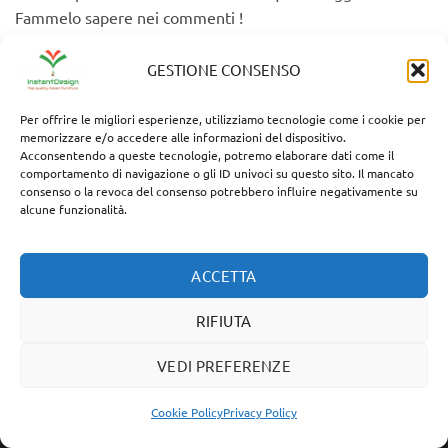
Fammelo sapere nei commenti !
A presto !
GESTIONE CONSENSO
Fabio
Per offrire le migliori esperienze, utilizziamo tecnologie come i cookie per
memorizzare e/o accedere alle informazioni del dispositivo.
ps : prossimamente scriverò una guida su come mantenere
Acconsentendo a queste tecnologie, potremo elaborare dati come il
comportamento di navigazione o gli ID univoci su questo sito. Il mancato
sempre nuove le parti cromate dei tuoi mobili di design !
consenso o la revoca del consenso potrebbero influire negativamente su
alcune funzionalità.
ISCRIVITI ALLA NOSTRA NEWSLETTER !
RICEVERAI SCONTI E PROMOZIONI
ESCLUSIVE !
ACCETTA
INSERISCI UN INDIRIZZO EMAIL
RIFIUTA
VEDI PREFERENZE
RISPONDI ALLA DOMANDA: 5+2=
Cookie Policy
Privacy Policy
Questo sito web utilizza i cookie per assicurarsi di ottenere
OK
l'esperienza migliore sul nostro sito web.
Maggiori Informazioni